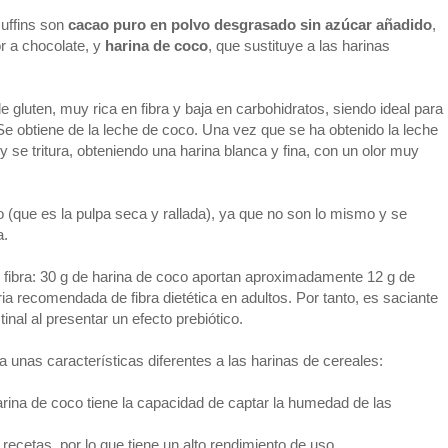
muffins son
cacao puro en polvo desgrasado sin azúcar añadido
,
or a chocolate, y
harina de coco
, que sustituye a las harinas
e gluten, muy rica en fibra y baja en carbohidratos, siendo ideal para
 Se obtiene de la leche de coco. Una vez que se ha obtenido la leche
y se tritura, obteniendo una harina blanca y fina, con un olor muy
 (que es la pulpa seca y rallada), ya que no son lo mismo y se
a.
n fibra: 30 g de harina de coco aportan aproximadamente 12 g de
aria recomendada de fibra dietética en adultos. Por tanto, es saciante
tinal al presentar un efecto prebiótico.
na unas características diferentes a las harinas de cereales:
harina de coco tiene la capacidad de captar la humedad de las
recetas, por lo que tiene un alto rendimiento de uso.