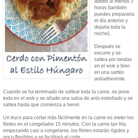
adobo al menos 3
horas (también
puedes prepararla
el día anterior y
dejarla toda la
noche).
Después se
escurre y se
saltea por tandas
en el wok o bien
en una sartén
antiadherente.
Cuando se ha terminado de saltear toda la carne, se pone
toda en el wok y se añade una salsa de anís estrellado y se
saltea hasta que comienza a hervir.
Un truco para cortar más fácilmente en la carne es meter los
filetes en el congelador 15 minutos. Con la carne tan fría,
empezando casi a congelarse, los filetes estarán rígidos y
poco flexibles y se facilitará el corte.