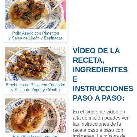
Pollo Asado con Pimentón
y Salsa de Limón y Espinacas
VÍDEO DE LA
RECETA,
INGREDIENTES
E
Brochetas de Pollo con Coriandro
INSTRUCCIONES
y Salsa de Yogur y Cilantro
PASO A PASO:
En el siguiente vídeo en
alta definición puedes ver
las instrucciones de la
receta paso a paso con
imágenes. La música de
Pollo Asado con Tomates