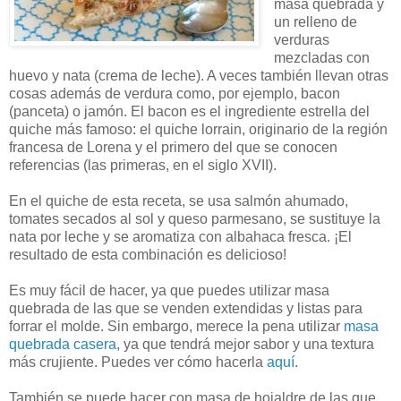
masa quebrada y
un relleno de
verduras
mezcladas con
huevo y nata (crema de leche). A veces también llevan otras
cosas además de verdura como, por ejemplo, bacon
(panceta) o jamón. El bacon es el ingrediente estrella del
quiche más famoso: el quiche lorrain, originario de la región
francesa de Lorena y el primero del que se conocen
referencias (las primeras, en el siglo XVII).
En el quiche de esta receta, se usa salmón ahumado,
tomates secados al sol y queso parmesano, se sustituye la
nata por leche y se aromatiza con albahaca fresca. ¡El
resultado de esta combinación es delicioso!
Es muy fácil de hacer, ya que puedes utilizar masa
quebrada de las que se venden extendidas y listas para
forrar el molde. Sin embargo, merece la pena utilizar
masa
quebrada casera
, ya que tendrá mejor sabor y una textura
más crujiente. Puedes ver cómo hacerla
aquí
.
También se puede hacer con masa de hojaldre de las que