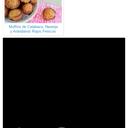
Muffins de Calabaza, Naranja
y Arándanos Rojos Frescos