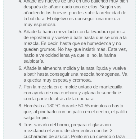
Añade los huevos de uno en uno batiendo muy bien
después de añadir cada uno de ellos. Según vas
añadiendo los huevos puedes subir la velocidad de
la batidora. El objetivo es conseguir una mezcla
muy espumosa.
Añade la harina mezclada con la levadura química
de repostería y vuelve a batir hasta que se una a la
mezcla. Es decir, hasta que se humedezca y no
queden grumos. No hay que insistir más. Esta vez,
hazlo a velocidad lenta ya que, si no, la harina
salpicaría.
Añade la almendra molida y la nata líquda y vuelve
a batir hasta conseguir una mezcla homogenea. Va
a quedar muy espesa y cremosa.
Pon la mezcla en el molde untado de mantequilla
con ayuda de una cuchara y aplana la superficie
con la parte de atrás de la cuchara.
Hornéalo a 180 ºC durante 50-55 minutos o hasta
que, al pincharlo con un palillo en el centro, el palillo
salga limpio.
Tras sacarlo del horno, prepara el glaseado
mezclando el zumo de clementina con las 2
cucharadas de azúcar. Ponlo en un cuenco o taza