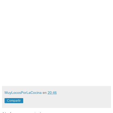
MuyLocosPorLaCocina
en
20:46
Compartir