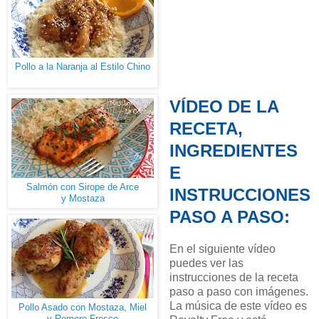
Pollo a la Naranja al Estilo Chino
VÍDEO DE LA
RECETA,
INGREDIENTES
E
Salmón con Sirope de Arce
INSTRUCCIONES
y Mostaza
PASO A PASO:
En el siguiente vídeo
puedes ver las
instrucciones de la receta
paso a paso con imágenes.
La música de este vídeo es
Pollo Asado con Mostaza, Miel
y Romero Fresco